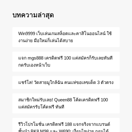
บทความล่าสุด
Win9999 เว็บเล่นเกมสล็อตและคาสิโนออนไลน์ ใช้
งานง่าย มือใหม่ก็เล่นได้สบาย
แจก mgs888 เครดิตฟรี 100 แค่สมัครก็รับเลยทันที
กดรับเองหน้าเว็บ
แชร์โล! วัดสายมูใกล้ฉัน คนแห่ขอเลขเด็ด 3 ตัวตรง
สมาชิกใหม่รับเลย! Queen88 โค้ดเครดิตฟรี 100
แค่สมัครรับโค้ดฟรี ทันที
รีวิวโปรโมชั่น เครดิตฟรี 188 แจกจริงจากแบรนด์
ชั้นนำ BK8 M98 และ W690: เงื่อนไขง่าย ถอนได้