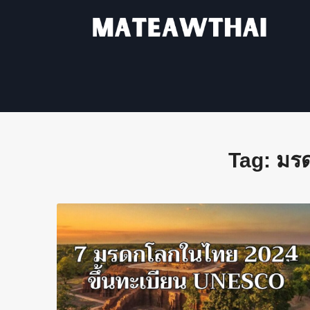
Skip
to
content
Tag:
มร