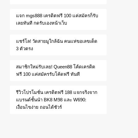
แจก mgs888 เครดิตฟรี 100 แค่สมัครก็รับ
เลยทันที กดรับเองหน้าเว็บ
แชร์โล! วัดสายมูใกล้ฉัน คนแห่ขอเลขเด็ด
3 ตัวตรง
สมาชิกใหม่รับเลย! Queen88 โค้ดเครดิต
ฟรี 100 แค่สมัครรับโค้ดฟรี ทันที
รีวิวโปรโมชั่น เครดิตฟรี 188 แจกจริงจาก
แบรนด์ชั้นนำ BK8 M98 และ W690:
เงื่อนไขง่าย ถอนได้ชัวร์