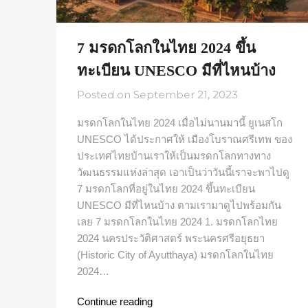
7 มรดกโลกในไทย 2024 ขึ้น
ทะเบียน UNESCO มีที่ไหนบ้าง
Posted on
September 21, 2023
มรดกโลกในไทย 2024 เมื่อไม่นานมานี้ ยูเนสโก
UNESCO ได้ประกาศให้ เมืองโบราณศรีเทพ ของ
ประเทศไทยบ้านเราให้เป็นมรดกโลกทางทาง
วัฒนธรรมแห่งล่าสุด เอาเป็นว่าวันนี้เราจะพาไปดู
7 มรดกโลกที่อยู่ในไทย 2024 ขึ้นทะเบียน
UNESCO มีที่ไหนบ้าง ตามเรามาดูไปพร้อมกัน
เลย 7 มรดกโลกในไทย 2024 1. มรดกโลกไทย
2024 นครประวัติศาสตร์ พระนครศรีอยุธยา
(Historic City of Ayutthaya) มรดกโลกในไทย
2024…
Continue reading