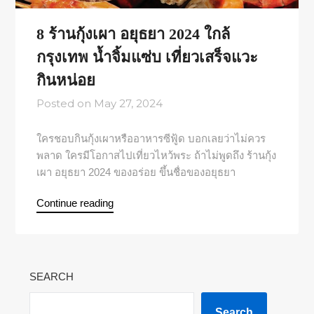
8 ร้านกุ้งเผา อยุธยา 2024 ใกล้
กรุงเทพ น้ำจิ้มแซ่บ เที่ยวเสร็จแวะ
กินหน่อย
Posted on
May 27, 2024
ใครชอบกินกุ้งเผาหรืออาหารซีฟู้ด บอกเลยว่าไม่ควร
พลาด ใครมีโอกาสไปเที่ยวไหว้พระ ถ้าไม่พูดถึง ร้านกุ้ง
เผา อยุธยา 2024 ของอร่อย ขึ้นชื่อของอยุธยา
Continue reading
SEARCH
Search