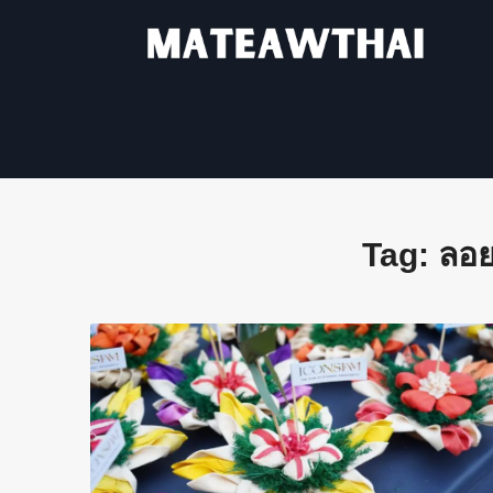
Skip
to
content
Tag:
ลอ