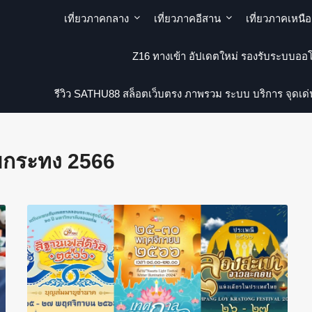
เที่ยวภาคกลาง
เที่ยวภาคอีสาน
เที่ยวภาคเหนือ
Z16 ทางเข้า อัปเดตใหม่ รองรับระบบออโ
รีวิว SATHU88 สล็อตเว็บตรง ภาพรวม ระบบ บริการ จุดเด
ยกระทง 2566