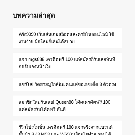
บทความล่าสุด
Win9999 เว็บเล่นเกมสล็อตและคาสิโนออนไลน์ ใช้
งานง่าย มือใหม่ก็เล่นได้สบาย
แจก mgs888 เครดิตฟรี 100 แค่สมัครก็รับเลยทันที
กดรับเองหน้าเว็บ
แชร์โล! วัดสายมูใกล้ฉัน คนแห่ขอเลขเด็ด 3 ตัวตรง
สมาชิกใหม่รับเลย! Queen88 โค้ดเครดิตฟรี 100
แค่สมัครรับโค้ดฟรี ทันที
รีวิวโปรโมชั่น เครดิตฟรี 188 แจกจริงจากแบรนด์
ชั้นนำ BK8 M98 และ W690: เงื่อนไขง่าย ถอนได้