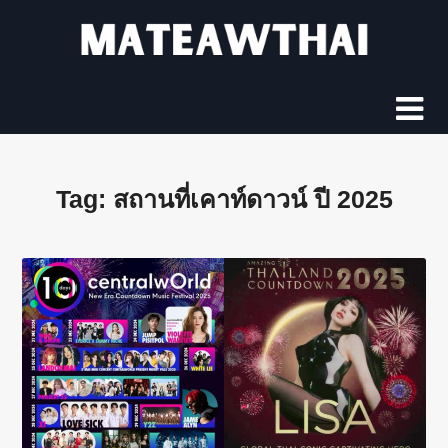
Skip
to
content
Tag:
สถานที่เคาท์ดาวน์ ปี 2025