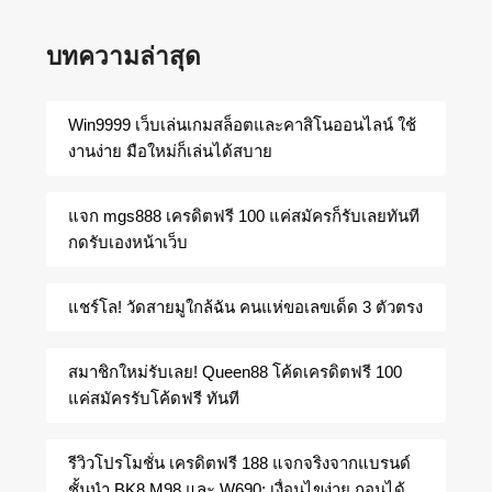
บทความล่าสุด
Win9999 เว็บเล่นเกมสล็อตและคาสิโนออนไลน์ ใช้
งานง่าย มือใหม่ก็เล่นได้สบาย
แจก mgs888 เครดิตฟรี 100 แค่สมัครก็รับเลยทันที
กดรับเองหน้าเว็บ
แชร์โล! วัดสายมูใกล้ฉัน คนแห่ขอเลขเด็ด 3 ตัวตรง
สมาชิกใหม่รับเลย! Queen88 โค้ดเครดิตฟรี 100
แค่สมัครรับโค้ดฟรี ทันที
รีวิวโปรโมชั่น เครดิตฟรี 188 แจกจริงจากแบรนด์
ชั้นนำ BK8 M98 และ W690: เงื่อนไขง่าย ถอนได้