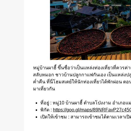
หมู่บ้านผาฮี้ ขึ้นชื่อว่าเป็นแหล่งท่องเที่ยวที่ค
สลับหมอก ชาวบ้านปลูกกาแฟกันเอง เป็นแหล่ง
ค่ำคืน ที่นี่โฮมสเตย์ให้นักท่องเที่ยวได้พักผ่
มาเที่ยวกัน
ที่อยู่ : หมู่10 บ้านผาฮี้ ตำบลโป่งงาม อำเภอแ
พิกัด :
https://goo.gl/maps/89NRFavP27c45
เปิดให้เข้าชม : สามารถเข้าชมได้ตามเวลาเปิดป