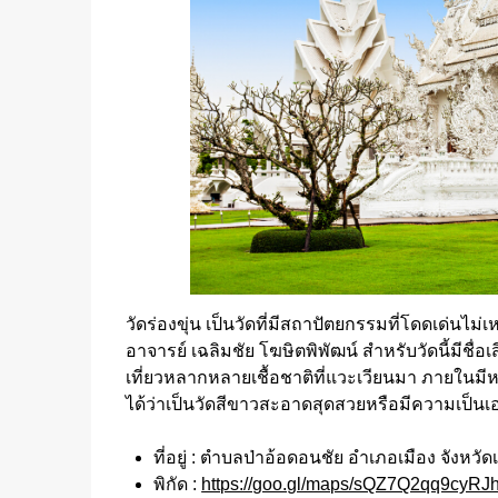
วัดร่องขุ่น เป็นวัดที่มีสถาปัตยกรรมที่โดดเด่น
อาจารย์ เฉลิมชัย โฆษิตพิพัฒน์ สำหรับวัดนี้มีชื่อ
เที่ยวหลากหลายเชื้อชาติที่แวะเวียนมา ภายในมีห
ได้ว่าเป็นวัดสีขาวสะอาดสุดสวยหรือมีความเป็นเ
ที่อยู่ : ตำบลป่าอ้อดอนชัย อำเภอเมือง จังหวั
พิกัด :
https://goo.gl/maps/sQZ7Q2qq9cyRJ