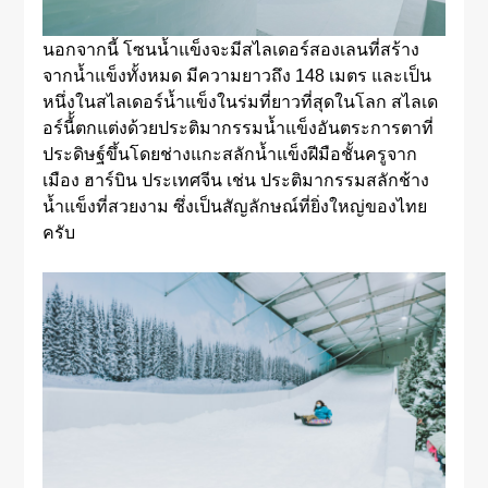
นอกจากนี้ โซนน้ำแข็งจะมีสไลเดอร์สองเลนที่สร้าง
จากน้ำแข็งทั้งหมด มีความยาวถึง 148 เมตร และเป็น
หนึ่งในสไลเดอร์น้ำแข็งในร่มที่ยาวที่สุดในโลก สไลเด
อร์นี้้ตกแต่งด้วยประติมากรรมน้ำแข็งอันตระการตาที่
ประดิษฐ์ขึ้นโดยช่างแกะสลักน้ำแข็งฝีมือชั้นครูจาก
เมือง ฮาร์บิน ประเทศจีน เช่น ประติมากรรมสลักช้าง
น้ำแข็งที่สวยงาม ซึ่งเป็นสัญลักษณ์ที่ยิ่งใหญ่ของไทย
ครับ