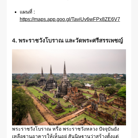
แผนที่ :
https://maps.app.goo.gl/TaviUv6wFPx8ZE6V7
4. พระราชวังโบราณ และวัดพระศรีสรรเพชญ์
พระราชวังโบราณ หรือ พระราชวังหลวง ปัจจุบันยัง
เหลือฐานอาคารให้เห็นอยู่ สันนิษฐานว่าสร้างตั้งแต่