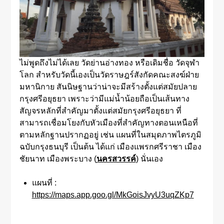
ไม่พูดถึงไม่ได้เลย วัดย่านอ่างทอง หรือเดิมชื่อ วัดจุฬา
โลก สำหรับวัดนี้เองเป็นวัดราษฎร์สังกัดคณะสงฆ์ฝ่าย
มหานิกาย สันนิษฐานว่าน่าจะมีสร้างตั้งแต่สมัยปลาย
กรุงศรีอยุธยา เพราะว่ามีแม่น้ำน้อยถือเป็นเส้นทาง
สัญจรหลักที่สำคัญมาตั้งแต่สมัยกรุงศรีอยุธยา ที่
สามารถเชื่อมโยงกับหัวเมืองที่สำคัญทางตอนเหนือที่
ตามหลักฐานปรากฏอยู่ เช่น แผนที่ในสมุดภาพไตรภูมิ
ฉบับกรุงธนบุรี เป็นต้น ได้แก่ เมืองแพรกศรีราชา เมือง
ชัยนาท เมืองพระบาง (
นครสวรรค์
) นั่นเอง
แผนที่ :
https://maps.app.goo.gl/MkGoisJvyU3uqZKp7