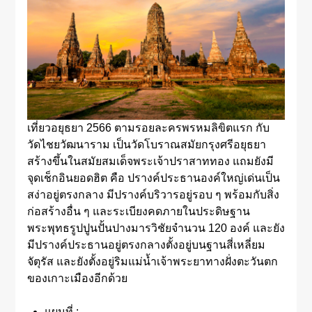
เที่ยวอยุธยา 2566 ตามรอยละครพรหมลิขิตแรก กับ
วัดไชยวัฒนาราม เป็นวัดโบราณสมัยกรุงศรีอยุธยา
สร้างขึ้นในสมัยสมเด็จพระเจ้าปราสาททอง แถมยังมี
จุดเช็กอินยอดฮิต คือ ปรางค์ประธานองค์ใหญ่เด่นเป็น
สง่าอยู่ตรงกลาง มีปรางค์บริวารอยู่รอบ ๆ พร้อมกับสิ่ง
ก่อสร้างอื่น ๆ และระเบียงคดภายในประดิษฐาน
พระพุทธรูปปูนปั้นปางมารวิชัยจำนวน 120 องค์ และยัง
มีปรางค์ประธานอยู่ตรงกลางตั้งอยู่บนฐานสี่เหลี่ยม
จัตุรัส และยังตั้งอยู่ริมแม่น้ำเจ้าพระยาทางฝั่งตะวันตก
ของเกาะเมืองอีกด้วย
แผนที่ :