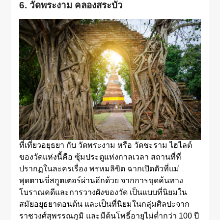
6. วัดพระงาม คลองสระบัว
ที่เที่ยวอยุธยา กับ วัดพระงาม หรือ วัดชะราม ไฮไลต์
ของวัดแห่งนี้คือ ซุ้มประตูแห่งกาลเวลา สถานที่ที่
ปรากฏในละครเรื่อง พรหมลิขิต ฉากเปิดตัวที่แม่
พุดตานขี่สกูตเตอร์ผ่านอีกด้วย จากการขุดค้นทาง
โบราณคดีและการวางผังของวัด เป็นแบบที่นิยมใน
สมัยอยุธยาตอนต้น และเป็นที่นิยมในกลุ่มศิลปะจาก
ราชวงศ์สุพรรณภูมิ และมีต้นโพธิ์อายุไม่ต่ำกว่า 100 ปี