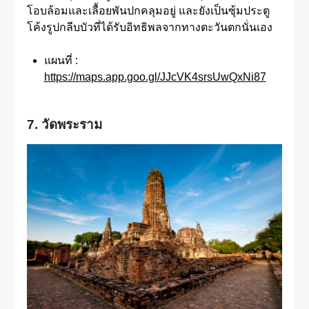
โอบล้อมและเลื้อยพันปกคลุมอยู่ และยังเป็นซุ้มประตู
โค้งรูปกลีบบัวที่ได้รับอิทธิพลจากทางตะวันตกนั่นเอง
แผนที่ :
https://maps.app.goo.gl/JJcVK4srsUwQxNi87
7. วัดพระราม