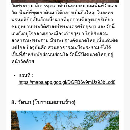
วัดพระราม มีการขุดเอาดินในหนองมาถมพื้นที่วังและ
วัด พื้นที่ที่ขุดเอาดินมาได้กลายเป็นบึงใหญ่ ในละคร
พรหมลิขิตเป็นอีกหนึ่งฉากที่พุดตานขี่สกูตเตอร์เที่ยว
ชมอุทยานประวัติศาสตร์พระนครศรีอยุธยา และวัดนี้
เองยังอยู่ใจกลางเกาะเมืองเก่าอยุธยา ใกล้กับสวน
สาธารณะพระราม มีพระปรางค์ขนาดใหญ่เห็นเด่นชัด
แต่ไกล ปัจจุบันคือ สวนสาธารณะบึงพระราม ซึ่งใช้
เป็นที่สำหรับพักผ่อนหย่อนใจ วัดนี้มีบึงขนาดใหญ่อยู่
หน้าวัดด้วย
แผนที่ :
https://maps.app.goo.gl/DGFB6v9mUz93bLcd8
8. วัดนก (โบราณสถานร้าง)