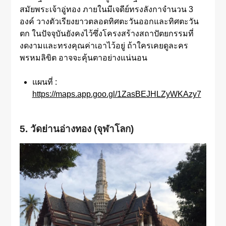
สมัยพระเจ้าอู่ทอง ภายในมีเจดีย์ทรงลังกาจำนวน 3
องค์ วางตัวเรียงยาวตลอดทิศตะวันออกและทิศตะวัน
ตก ในปัจจุบันยังคงไว้ซึ่งโครงสร้างสถาปัตยกรรมที่
งดงามและทรงคุณค่าเอาไว้อยู่ ถ้าใครเคยดูละคร
พรหมลิขิต อาจจะคุ้นตาอย่างแน่นอน
แผนที่ :
https://maps.app.goo.gl/1ZasBEJHLZyWKAzy7
5. วัดย่านอ่างทอง (จุฬาโลก)