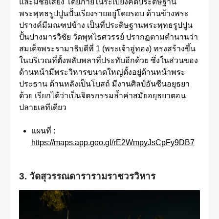
และมีชื่อเสียง โดยภายในระเบียงคดประดิษฐาน
พระพุทธรูปปูนปั้นเรียงรายอยู่โดยรอบ ด้านข้างพระ
ปรางค์มีมณฑปข้าง เป็นที่ประดิษฐานพระพุทธรูปปูน
ปั้นปางมารวิชัย วัดพุทไธศวรรย์ ปรากฏตามตำนานว่า
สมเด็จพระรามาธิบดีที่ 1 (พระเจ้าอู่ทอง) ทรงสร้างขึ้น
ในบริเวณที่ตั้งพลับพลาที่ประทับอีกด้วย ซึ่งในส่วนของ
ด้านหน้ามีพระวิหารขนาดใหญ่ตั้งอยู่ด้านหน้าพระ
ประธาน ด้านหลังเป็นโบสถ์ มีงานศิลป์อันซีนอยุธยา
ด้วย เรียกได้ว่าเป็นจิตรกรรมล้ำค่าสมัยอยุธยาตอน
ปลายเลทีเดียว
แผนที่ :
https://maps.app.goo.gl/rE2WmpyJsCpFy9DB7
3. วัดสุวรรณดารารามราชวรวิหาร