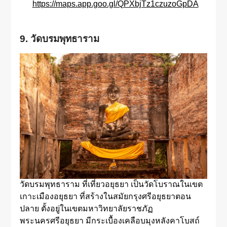
https://maps.app.goo.gl/QPXbjTz1czuzoGpDA
9. วัดบรมพุทธาราม
วัดบรมพุทธาราม ที่เที่ยวอยุธยา เป็นวัดโบราณในเขต
เกาะเมืองอยุธยา ที่สร้างในสมัยกรุงศรีอยุธยาตอน
ปลาย ตั้งอยู่ในเขตมหาวิทยาลัยราชภัฏ
พระนครศรีอยุธยา มีกระเบื้องเคลือบมุงหลังคาโบสถ์