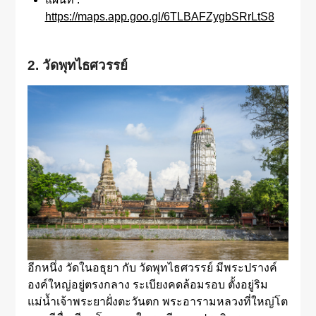
https://maps.app.goo.gl/6TLBAFZygbSRrLtS8
2. วัดพุทไธศวรรย์
อีกหนึ่ง วัดในอธุยา กับ วัดพุทไธศวรรย์ มีพระปรางค์
องค์ใหญ่อยู่ตรงกลาง ระเบียงคดล้อมรอบ ตั้งอยู่ริม
แม่น้ำเจ้าพระยาฝั่งตะวันตก พระอารามหลวงที่ใหญ่โต