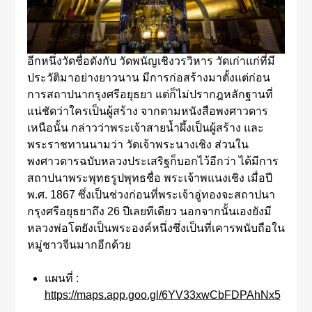
อีกหนึ่งวัดชื่อดังกับ วัดพนัญเชิงวรวิหาร
วัดเก่าแก่ที่มี
ประวัติมาอย่างยาวนาน มีการก่อสร้างมาตั้งแต่ก่อน
การสถาปนากรุงศรีอยุธยา แต่ก็ไม่ปรากฎหลักฐานที่
แน่ชัดว่าใครเป็นผู้สร้าง จากตามหนังสือพงศาวดาร
เหนือนั้น กล่าวว่าพระเจ้าสายน้ำผึ้งเป็นผู้สร้าง และ
พระราชทานนามว่า วัดเจ้าพระนางเชิง ส่วนใน
พงศาวดารฉบับหลวงประเสริฐก็บอกไว้อีกว่า ได้มีการ
สถาปนาพระพุทธรูปพุทธชื่อ พระเจ้าพแนงเชิง เมื่อปี
พ.ศ. 1867 ซึ่งเป็นช่วงก่อนที่พระเจ้าอู่ทองจะสถาปนา
กรุงศรีอยุธยาถึง 26 ปีเลยทีเดียว นอกจากนั้นเองยังมี
หลวงพ่อโตยังเป็นพระองค์หนึ่งซึ่งเป็นที่เคารพนับถือใน
หมู่ชาวจีนมากอีกด้วย
แผนที่ :
https://maps.app.goo.gl/6YV33xwCbFDPAhNx5