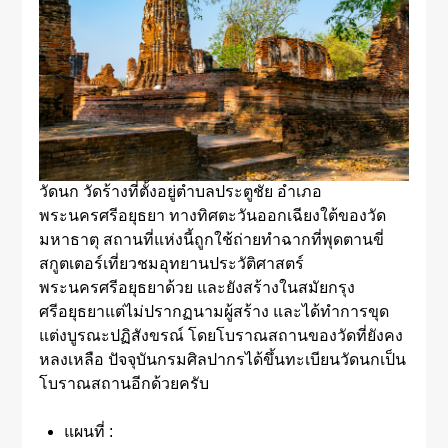
วัดนก วัดร้างที่ตั้งอยู่ตำบลประตูชัย อำเภอ
พระนครศรีอยุธยา ทางทิศตะวันออกเฉียงใต้ของวัด
มหาธาตุ สถานที่แห่งนี้ถูกใช้ถ่ายทำฉากที่พุดตานขี่
สกูตเตอร์เที่ยวชมอุทยานประวัติศาสตร์
พระนครศรีอยุธยาด้วย และยังสร้างในสมัยกรุง
ศรีอยุธยาแต่ไม่ปรากฏนามผู้สร้าง และได้ทำการขุด
แต่งบูรณะปฏิสังขรณ์ โดยโบราณสถานของวัดที่ยังคง
หลงเหลือ ปัจจุบันกรมศิลปากรได้ขึ้นทะเบียนวัดนกเป็น
โบราณสถานอีกด้วยครับ
แผนที่ :