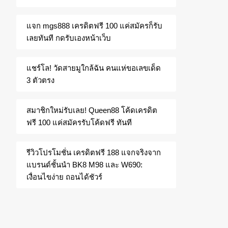
แจก mgs888 เครดิตฟรี 100 แค่สมัครก็รับ
เลยทันที กดรับเองหน้าเว็บ
แชร์โล! วัดสายมูใกล้ฉัน คนแห่ขอเลขเด็ด
3 ตัวตรง
สมาชิกใหม่รับเลย! Queen88 โค้ดเครดิต
ฟรี 100 แค่สมัครรับโค้ดฟรี ทันที
รีวิวโปรโมชั่น เครดิตฟรี 188 แจกจริงจาก
แบรนด์ชั้นนำ BK8 M98 และ W690:
เงื่อนไขง่าย ถอนได้ชัวร์