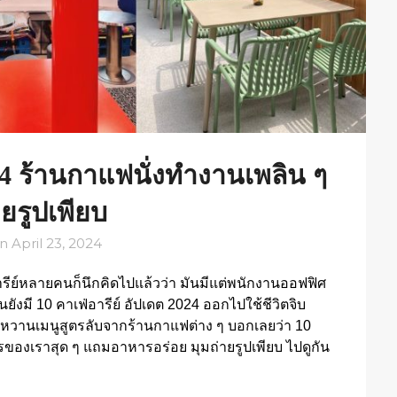
024 ร้านกาแฟนั่งทำงานเพลิน ๆ
ายรูปเพียบ
on
April 23, 2024
นอารีย์หลายคนก็นึกคิดไปแล้วว่า มันมีแต่พนักงานออฟฟิศ
ยังมี 10 คาเฟ่อารีย์ อัปเดต 2024 ออกไปใช้ชีวิตจิบ
องหวานเมนูสูตรลับจากร้านกาแฟต่าง ๆ บอกเลยว่า 10
องเราสุด ๆ แถมอาหารอร่อย มุมถ่ายรูปเพียบ ไปดูกัน