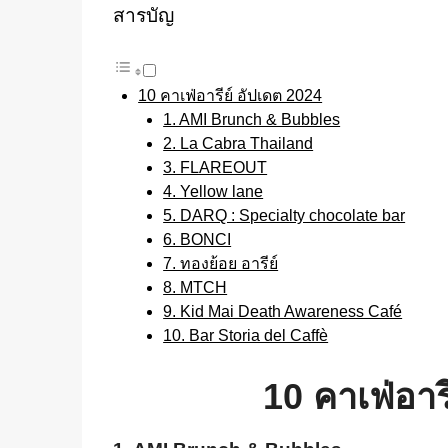
สารบัญ
10 คาเฟ่อารีย์ อัปเดต 2024
1. AMI Brunch & Bubbles
2. La Cabra Thailand
3. FLAREOUT
4. Yellow lane
5. DARQ : Specialty chocolate bar
6. BONCI
7. ทองย้อย อารีย์
8. MTCH
9. Kid Mai Death Awareness Café
10. Bar Storia del Caffè
10 คาเฟ่อาร