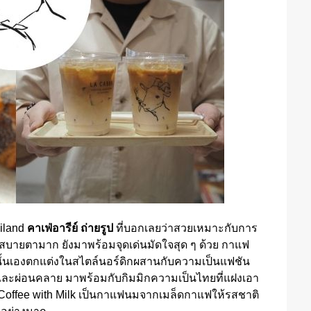
iland
คาเฟ่อารีย์ ถ่ายรูป
ที่บอกเลยว่าสวยเหมาะกับการ
ี่สบายตามาก ยังมาพร้อมจุดเด่นมัดใจสุด ๆ ด้วย กาแฟ
นั้นเองตกแต่งในสไตล์นอร์ดิกผสานกับความเป็นแฟชัน
และผ่อนคลาย มาพร้อมกับกิมมิกความเป็นไทยที่แฝงเอา
 Coffee with Milk เป็นกาแฟนมจากเมล็ดกาแฟให้รสชาติ