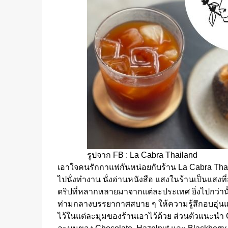
รูปจาก FB : La Cabra Thailand
เอาใจคนรักกาแฟกันหน่อยกับร้าน La Cabra Tha
ไปนั่งทำงาน นั่งอ่านหนังสือ แสงในร้านเป็นแสงท
ดริปที่หลากหลายมาจากแต่ละประเทศ ยิ่งไปกว่า
ท่ามกลางบรรยากาศสบาย ๆ ให้ความรู้สึกอบอุ่น
ไว้ในแต่ละมุมของร้านเอาไว้ด้วย ส่วนตัวแนะนำ