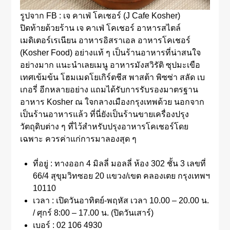
รูปจาก FB : เจ คาเฟ่ โคเชอร์ (J Cafe Kosher)
ปิดท้ายด้วยร้าน เจ คาเฟ่ โคเชอร์ อาหารสไตล์
เมดิเตอร์เรเนียน อาหารอิสราเอล อาหารโคเชอร์
(Kosher Food) อย่างแท้ ๆ เป็นร้านอาหารที่น่าสนใจ
อย่างมาก แนะนำเลยเมนู อาหารมังสวิรัติ ซุปมะเขือ
เทศเข้มข้น โฮมเมดโยเกิร์ตชีส พาสต้า พิซซ่า สลัด เบ
เกอรี่ อีกหลายอย่าง แถมได้รับการรับรองมาตรฐาน
อาหาร Kosher ณ ใจกลางเมืองกรุงเทพด้วย นอกจาก
เป็นร้านอาหารแล้ว ที่นี่ยังเป็นร้านขายเครื่องปรุง
วัตถุดิบต่าง ๆ ที่ไว้สำหรับปรุงอาหารโคเชอร์โดย
เฉพาะ ควรค่าแก่การมาลองสุด ๆ
ที่อยู่ : ทางออก 4 มิลลี่ มอลลี่ ห้อง 302 ชั้น 3 เลขที่
66/4 สุขุมวิทซอย 20 แขวง/เขต คลองเตย กรุงเทพฯ
10110
เวลา : เปิดวันอาทิตย์-พฤหัส เวลา 10.00 – 20.00 น.
/ ศุกร์ 8:00 – 17.00 น. (ปิดวันเสาร์)
เบอร์ : 02 106 4930