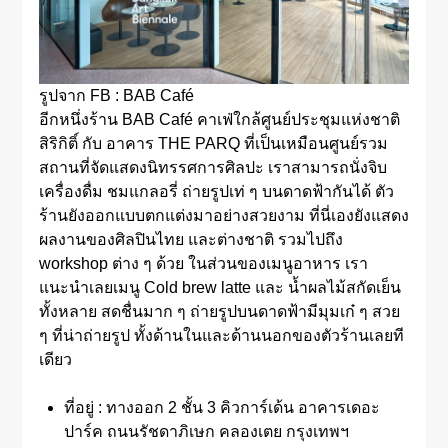
รูปจาก FB : BAB Café
อีกหนึ่งร้าน BAB Café คาเฟ่ใกล้ศูนย์ประชุมแห่งชาติ
สิริกิติ์ กับ อาคาร THE PARQ ที่เป็นเหมือนศูนย์รวม
สถานที่จัดแสดงนิทรรศการศิลปะ เราสามารถนั่งจิบ
เครื่องดื่ม ชมแกลอรี่ ถ่ายรูปเท่ ๆ บนดาดฟ้ากันได้ ตัว
ร้านยังออกแบบตกแต่งมาอย่างสวยงาม ที่นี่เองยังแสดง
ผลงานของศิลปินไทย และต่างชาติ รวมไปถึง
workshop ต่าง ๆ ด้วย ในส่วนของเมนูอาหาร เรา
แนะนำเลยเมนู Cold brew latte และ น้ำผลไม้สกัดเย็น
ทั้งหลาย สดชื่นมาก ๆ ถ่ายรูปบนดาดฟ้ามีมุมเก๋ ๆ สวย
ๆ ที่น่าถ่ายรูป ทั้งด้านในและด้านนอกของตัวร้านเลยที
เดียว
ที่อยู่ : ทางออก 2 ชั้น 3 คิวการ์เด้น อาคารเดอะ
ปาร์ค ถนนรัชดาภิเษก คลองเตย กรุงเทพฯ