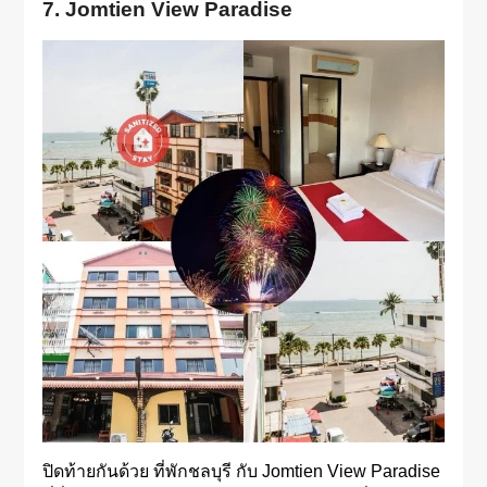
7. Jomtien View Paradise
ปิดท้ายกันด้วย ที่พักชลบุรี กับ Jomtien View Paradise