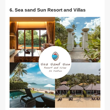
6. Sea sand Sun Resort and Villas