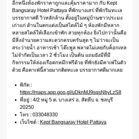
อีกหนึ่งห้องพักราคาถูกและคุ้มราคามาก กับ Kept
Bangsaray Hotel Pattaya ที่พักบางเสร่ ที่พักริมทะเล
บรรยากาศดี วิวหลักล้าน ตั้งอยู่ในหมู่บ้านชาวประมง
เก่าแก่ ด้านในตกแต่งเป็นสไตล์ไม้ ๆ ห้องพักมีหลาก
หลายสไตล์ให้เลือกเข้าพัก สวยทุกห้อง ยิ่งไปกว่านั้นคือ
มีสิ่งอำนวยความสะดวกครบครันสุด ๆ ไม่ว่าจะเป็น
สระว่ายน้ำ อาหารเช้า โต๊ะพูล พลาดไม่เลยกับค็อกเทล
ไม่จำกัดเป็นเวลา 2 ชั่วโมง เป็นต้น แถมยังมีที่มี
กิจกรรมให้ล่องเรือตกหมึกฟรีด้วย ที่พักยังมีคาเฟ่ในตัว
ด้วย คือคาเฟ่นี้สวยมากติดทะเล บรรยากาศดีมากเลย
พิกัด :
https://maps.app.goo.gl/uDknMJ9sqsNbyLzS8
ที่อยู่ : 4/2 หมู่ 5 ต. บางเสร่ อ. สัตหีบ จ. ชลบุรี
20250
โทร : 033048330
เว็บไซต์ :
Kept Bangsaray Hotel Pattaya