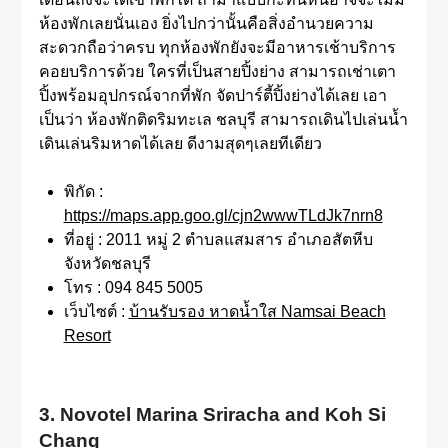
ห้องพักเลยนั่นเอง ยิ่งไปกว่านั้นคือสิ่งอำนวยความ
สะดวกถือว่าครบ ทุกห้องพักยังจะมีอาหารเช้าบริการ
คอยบริการด้วย ใครที่เป็นสายปิ้งย่าง สามารถเช่าเตา
ปิ้งพร้อมอุปกรณ์จากที่พัก จัดปาร์ตี้ปิ้งย่างได้เลย เอา
เป็นว่า ห้องพักติดริมทะเล ชลบุรี สามารถเดินไปเล่นน้ำ
เดินเล่นริมหาดได้เลย ดีงามสุดๆเลยทีเดียว
พิกัด :
https://maps.app.goo.gl/cjn2wwwTLdJk7nrn8
ที่อยู่ : 2011 หมู่ 2 ตำบลแสมสาร อำเภอสัตหีบ
จังหวัดชลบุรี
โทร : 094 845 5005
เว็บไซต์ :
บ้านรับรอง หาดน้ำใส Namsai Beach
Resort
3. Novotel Marina Sriracha and Koh Si
Chang