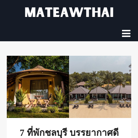
Skip
to
content
7 ที่พักชลบุรี บรรยากาศดี