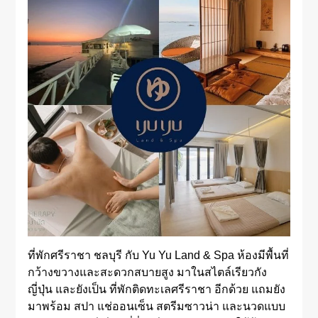
ที่พักศรีราชา ชลบุรี กับ Yu Yu Land & Spa ห้องมีพื้นที่
กว้างขวางและสะดวกสบายสูง มาในสไตล์เรียวกัง
ญี่ปุ่น และยังเป็น ที่พักติดทะเลศรีราชา อีกด้วย แถมยัง
มาพร้อม สปา แช่ออนเซ็น สตรีมซาวน่า และนวดแบบ