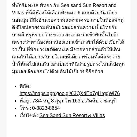
ที่พักริมทะเล พัทยา กับ Sea sand Sun Resort and
Villas ที่นี่มีห้องให้เลือกทั้งหมด 6 แบบด้วยกัน เตียง
นอนนุ่ม มีสิ่งอำนวยความสะดวกครบ ภายในห้องพักดู
ดี ดีไซน์สวยงามทันสมัยผสมผสานความเป็นไทยกับ
บาหลี หรูหรา กว้างขวาง สะอาด น่าเข้าพักขึ้นไปอีก
เพราะว่าพาน้องหมาน้องแมวเข้ามาพักได้ด้วย เรียกได้
ว่าเป็น ที่พักบางเสร่ติดทะเล มีชายหาดส่วนตัวให้เดิน
เล่นกันได้อย่างสบายใจเลยทีเดียว พร้อมทั้งมีสระว่าย
น้ำให้ลงไปเล่นกัน เอาเป็นว่าที่นี่ถ่ายรูปตรงไหนก็ปังทุก
มุมเลย ล้อมรอบไปด้วยต้นไม้เขียวขจีอีกด้วย
พิกัด :
https://maps.app.goo.gl/63QXdEo7gHrqgWj76
ที่อยู่ : 78/4 หมู่ 8 สุขุมวิท 163 อ.สัตหีบ จ.ชลบุรี
โทร : 0-3823-8654
เว็บไซต์ :
Sea Sand Sun Resort & Villas