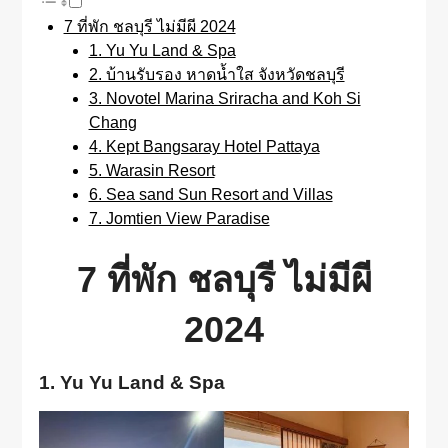
7 ที่พัก ชลบุรี ไม่มีผี 2024
1. Yu Yu Land & Spa
2. บ้านรับรอง หาดน้ำใส จังหวัดชลบุรี
3. Novotel Marina Sriracha and Koh Si
Chang
4. Kept Bangsaray Hotel Pattaya
5. Warasin Resort
6. Sea sand Sun Resort and Villas
7. Jomtien View Paradise
7 ที่พัก ชลบุรี ไม่มีผี
2024
1. Yu Yu Land & Spa