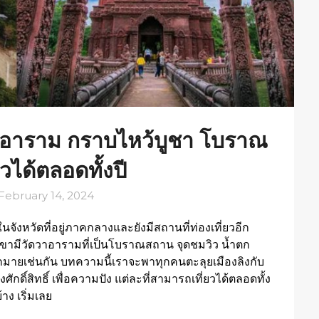
ัดวาอาราม กราบไหว้บูชา โบราณ
วได้ตลอดทั้งปี
February 14, 2024
ในจังหวัดที่อยู่ภาคกลางและยังมีสถานที่ท่องเที่ยวอีก
้เขามีวัดวาอารามที่เป็นโบราณสถาน จุดชมวิว น้ำตก
มายเช่นกัน บทความนี้เราจะพาทุกคนตะลุยเมืองลิงกับ
ศักดิ์สิทธิ์ เพื่อความปัง แต่ละที่สามารถเที่ยวได้ตลอดทั้ง
้าง เริ่มเลย