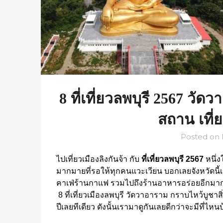
8 ที่เที่ยวลพบุรี 2567 ว
สถาน เที่ย
Posted on
ไปเที่ยวเมืองลิงกันจ้า กับ
ที่เที่ยวลพบุรี 2567
หนึ่ง
มากมายที่รอให้ทุกคนแวะเวียน บอกเลยจังหวัดนี
คาเฟ่ร้านกาแฟ รวมไปถึงร้านอาหารอร่อยอีกมาก
8 ที่เที่ยวเมืองลพบุรี วัดวาอาราม กราบไหว้บูชาสิ่ง
ปีเลยทีเดียว ดังนั้นเรามาดูกันเลยดีกว่าจะมีที่ไหนบ