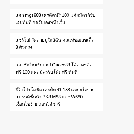
แจก mgs888 เครดิตฟรี 100 แค่สมัครก็รับ
เลยทันที กดรับเองหน้าเว็บ
แชร์โล! วัดสายมูใกล้ฉัน คนแห่ขอเลขเด็ด
3 ตัวตรง
สมาชิกใหม่รับเลย! Queen88 โค้ดเครดิต
ฟรี 100 แค่สมัครรับโค้ดฟรี ทันที
รีวิวโปรโมชั่น เครดิตฟรี 188 แจกจริงจาก
แบรนด์ชั้นนำ BK8 M98 และ W690:
เงื่อนไขง่าย ถอนได้ชัวร์