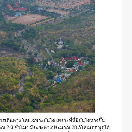
รเดินทาง โดยเฉพาะบันได เพราะที่นี่มีบันไดทางขึ้น
มาณ 2-3 ชั่วโมง มีระยะทางประมาณ 28 กิโลเมตร พูดได้