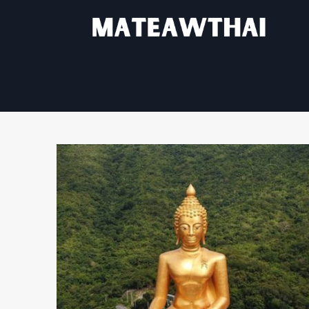
Skip
to
content