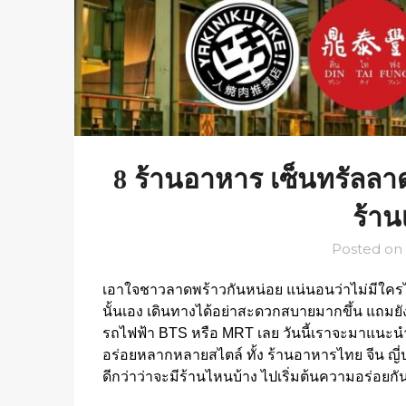
8 ร้านอาหาร เซ็นทรัลลาด
ร้าน
Posted o
เอาใจชาวลาดพร้าวกันหน่อย แน่นอนว่าไม่มีใครไม
นั้นเอง เดินทางได้อย่าสะดวกสบายมากขึ้น แถมยังใ
รถไฟฟ้า BTS หรือ MRT เลย วันนี้เราจะมาแนะน
อร่อยหลากหลายสไตล์ ทั้ง ร้านอาหารไทย จีน ญี่ปุ่
ดีกว่าว่าจะมีร้านไหนบ้าง ไปเริ่มต้นความอร่อยกั