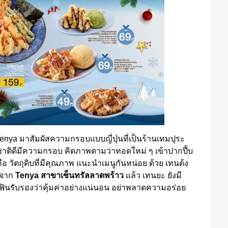
Tenya มาสัมผัสความกรอบแบบญี่ปุ่นที่เป็นร้านเทมปุระ
รสชาติดีมีความกรอบ คิดภาพตามว่าทอดใหม่ ๆ เข้าปากปึ้บ
คือ วัตถุดิบที่มีคุณภาพ แนะนำเมนูกันหน่อย ด้วย เทนด้ง
กจาก
Tenya สาขาเซ็นทรัลลาดพร้าว
แล้ว เทนยะ ยังมี
าฟินรับรองว่าคุ้มค่าอย่างแน่นอน อย่าพลาดความอร่อย