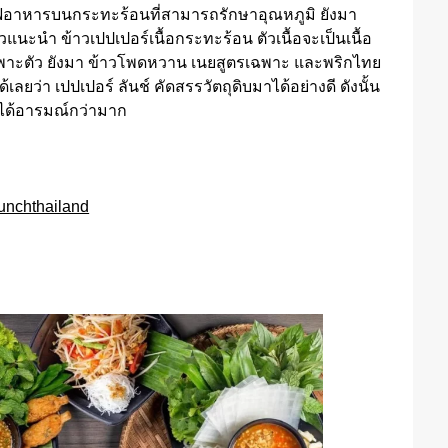
ร์ฟอาหารบนกระทะร้อนที่สามารถรักษาอุณหภูมิ ยังมา
นะนำ ข้าวเปปเปอร์เนื้อกระทะร้อน ตัวเนื้อจะเป็นเนื้อ
เฉพาะตัว ยังมา ข้าวโพดหวาน เนยสูตรเฉพาะ และพริกไทย
ยว่า เปปเปอร์ ลันช์ คัดสรรวัตถุดิบมาได้อย่างดี ดังนั้น
จะได้อารมณ์กว่ามาก
unchthailand