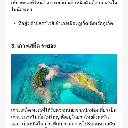
เที่ยวทะเลที่ไหนดี เกาะเฮก็เป็นอีกหนึ่งตัวเลือกน่าสนใจ
ไม่น้อยเลย
ที่อยู่ : ตำบลราไวย์ อำเภอเมืองภูเก็ต จังหวัดภูเก็ต
3. เกาะเสม็ด ระยอง
เกาะเสม็ด ทะเลที่ได้รับความนิยมจากนักท่องเที่ยว เป็น
เกาะขนาดไม่เล็กไม่ใหญ่ ตั้งอยู่ในอ่าวไทยฝั่งตะวัน
ออก เป็นหนึ่งในเกาะที่เหมาะแก่การไปรับลมทะเลกับ