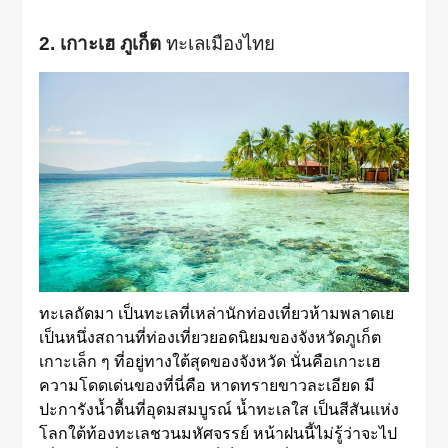
2. เกาะเฮ ภูเก็ต
ทะเลเมืองไทย
ทะเลถัดมา เป็นทะเลที่เหล่านักท่องเที่ยวห้ามพลาดเย
เป็นหนึ่งสถานที่ท่องเที่ยวยอดนิยมของจังหวัดภูเก็ต
เกาะเล็ก ๆ ที่อยู่ทางใต้สุดของจังหวัด นั่นคือเกาะเฮ
ความโดดเด่นของที่นี่คือ หาดทรายขาวละเอียด มี
ปะการังน้ำตื้นที่อุดมสมบูรณ์ น้ำทะเลใส เป็นสีสันแห่ง
โลกใต้ท้องทะเลชวนมหัศจรรย์ หน้าฝนนี้ไม่รู้ว่าจะไป