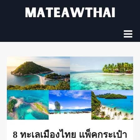
Skip
to
content
8 ทะเลเมืองไทย แพ็คกระเป๋า