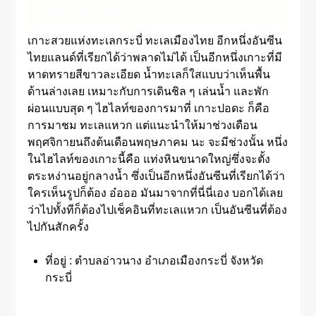
เกาะสวยแห่งทะเลกระบี่ ทะเลเมืองไทย อีกหนึ่งอันซีน
ไทยแลนด์ที่เรียกได้ว่าพลาดไม่ได้ เป็นอีกหนึ่งเกาะที่มี
หาดทรายสีขาวละเอียด น้ำทะเลก็ใสแบบว่าเห็นพื้น
ด้านล่างเลย เหมาะกับการเดินชิล ๆ เล่นน้ำ และพัก
ผ่อนแบบสุด ๆ ไฮไลท์ของการมาที่ เกาะปอดะ ก็คือ
การมาชม ทะเลแหวก แต่แนะนำให้มาช่วงเดือน
พฤศจิกายนถึงต้นเดือนพฤษภาคม นะ จะมีช่วงนั้น หนึ่ง
ในไฮไลท์ของเกาะนี้คือ แท่งหินขนาดใหญ่ซึ่งจะตั้ง
ตระหง่านอยู่กลางน้ำ ซึ่งเป็นอีกหนึ่งอันซีนที่เรียกได้ว่า
ใครเห็นรูปก็ต้อง อ๋อออ มันมาจากที่นี่นี่เอง บอกได้เลย
ว่าไปทั้งทีก็ต้องไปเช็คอินที่ทะเลแหวก เป็นอันซีนที่ต้อง
ไปกันสักครั้ง
ที่อยู่ : ตำบลอ่าวนาง อำเภอเมืองกระบี่ จังหวัด
กระบี่