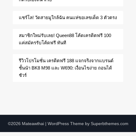
แชร์โล! วัดสายมูใกล้ฉัน คนแห่ขอเลขเด็ด 3 ตัวตรง
สมาชิกใหม่รับเลย! Queen88 โค้ดเครดิตฟรี 100
แค่สมัครรับโค้ดฟรี ทันที
รีวิวโปรโมชั่น เครดิตฟรี 188 แจกจริงจากแบรนด์
ชั้นนำ BK8 M98 และ W690: เงื่อนไขง่าย ถอนได้
ชัวร์
©2026 Mateawthai
| WordPress Theme by
Superbthemes.com