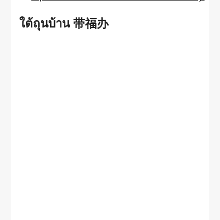
ใต้ถุนบ้าน 带福办