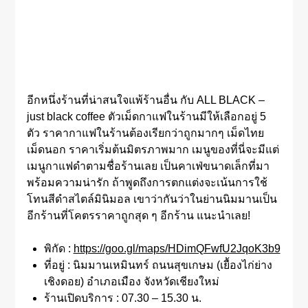
อีกหนึ่งร้านที่น่าสนใจแพ้ร้านอื่น กับ ALL BLACK –
just black coffee ตัวเม็ดกาแฟในร้านมีให้เลือกอยู่ 5
ตัว ราคากาแฟในร้านต้องเรียกว่าถูกมากๆ เม็ดไทย
เม็ดนอก ราคาเริ่มต้นมิตรภาพมาก เมนูของที่นี่จะมีแต่
เมนูกาแฟดำตามชื่อร้านเลย เป็นคาเฟ่ขนาดเล็กที่มา
พร้อมความน่ารัก ถ้าพูดถึงการตกแต่งจะเน้นการใช้
โทนสีดำสไตล์มินิมอล เขาว่ากันว่าในย่านนิมมานเป็น
อีกร้านที่โคตรราคาถูกสุด ๆ อีกร้าน แนะนำเลย!
พิกัด :
https://goo.gl/maps/HDimQFwfU2JqoK3b9
ที่อยู่ : นิมมานเหมินทร์ ถนนสุขเกษม (เยื้องไก่ย่าง
เชิงดอย) อำเภอเมือง จังหวัดเชียงใหม่
ร้านเปิดบริการ : 07.30 – 15.30 น.