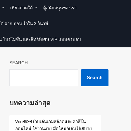
เที่ยวภาคใต้
ผู้สนับสนุนของเรา
ต้ ฝาก-ถอน ไวใน 3 วินาที
่น โปรโมชั่น และสิทธิพิเศษ VIP แบบครบจบ
SEARCH
Search
บทความล่าสุด
Win9999 เว็บเล่นเกมสล็อตและคาสิโน
ออนไลน์ ใช้งานง่าย มือใหม่ก็เล่นได้สบาย