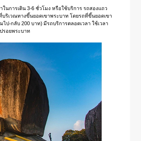
เวลาในการเดิน 3-6 ชั่วโมง หรือใช้บริการ รถสองแถว
ี่บริเวณทางขึ้นยอดเขาพระบาท โดยรถที่ขึ้นยอดเขา
รวมไป-กลับ 200 บาท) มีรถบริการตลอดเวลา ใช้เวลา
้นไปรอยพระบาท