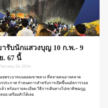
ขารับนักแสวงบุญ 10 ก.พ.- 9
ย. 67 นี้
n
January 24, 2024
การรอยพระบาทบนยอดเขาพลวง ที่หลายคนอาจคลาด
้มีการประกาศ กำหนดการสำหรับการเปิดขึ้นนมัสการรอย
้ว พร้อมรายละเอียด วิธีการเดินทางไปเขาคิชฌกูฏ
คอย เตรียมตัวได้เลย
7