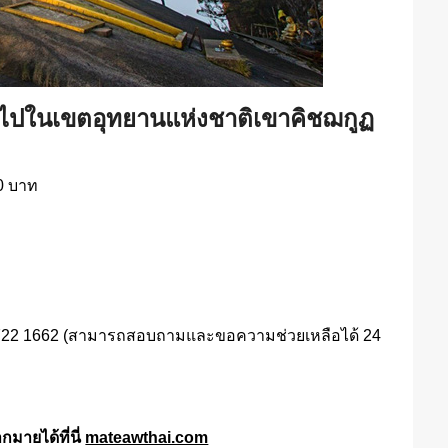
้าไปในเขตอุทยานแห่งชาติเขาคิชฌกูฏ
50 บาท
 1722 1662 (สามารถสอบถามและขอความช่วยเหลือได้ 24
มายได้ที่นี่
mateawthai.com