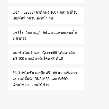
แจก mgs888 เครดิตฟรี 100 แค่สมัครก็รับ
เลยทันที กดรับเองหน้าเว็บ
แชร์โล! วัดสายมูใกล้ฉัน คนแห่ขอเลขเด็ด
3 ตัวตรง
สมาชิกใหม่รับเลย! Queen88 โค้ดเครดิต
ฟรี 100 แค่สมัครรับโค้ดฟรี ทันที
รีวิวโปรโมชั่น เครดิตฟรี 188 แจกจริงจาก
แบรนด์ชั้นนำ BK8 M98 และ W690:
เงื่อนไขง่าย ถอนได้ชัวร์