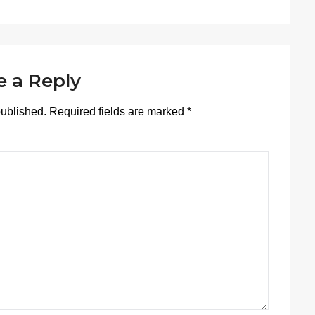
e a Reply
published.
Required fields are marked
*