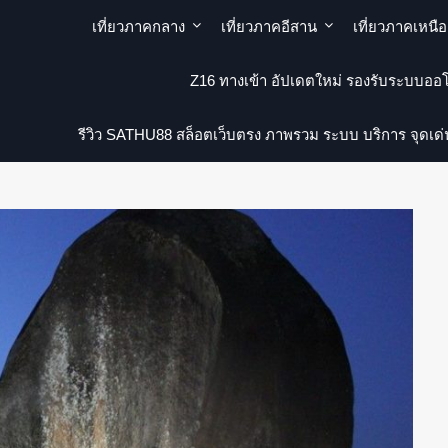
เที่ยวภาคกลาง
เที่ยวภาคอีสาน
เที่ยวภาคเหนือ
Z16 ทางเข้า อัปเดตใหม่ รองรับระบบออโ
รีวิว SATHU88 สล็อตเว็บตรง ภาพรวม ระบบ บริการ จุดเด