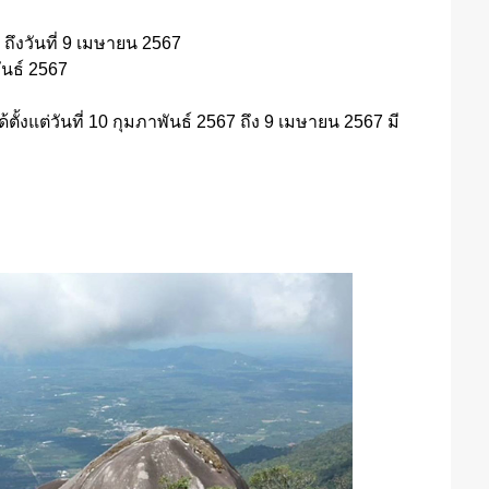
7 ถึงวันที่ 9 เมษายน 2567
พันธ์ 2567
้งแต่วันที่ 10 กุมภาพันธ์ 2567 ถึง 9 เมษายน 2567 มี