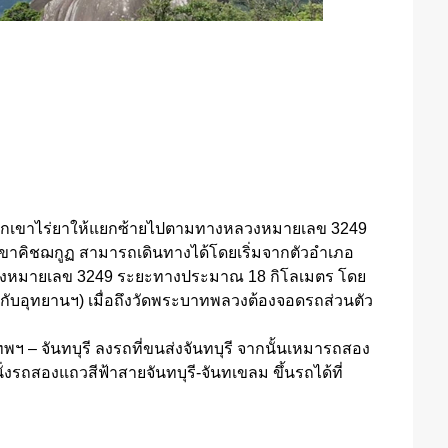
สี่แยกเขาไร่ยาให้แยกซ้ายไปตามทางหลวงหมายเลข 3249
เขาคิชฌกูฏ สามารถเดินทางได้โดยเริ่มจากตัวอำเภอ
งหลวงหมายเลข 3249 ระยะทางประมาณ 18 กิโลเมตร โดย
กับอุทยานฯ) เมื่อถึงวัดพระบาทพลวงต้องจอดรถส่วนตัว
 – จันทบุรี ลงรถที่ขนส่งจันทบุรี จากนั้นเหมารถสอง
งรถสองแถวสีฟ้าสายจันทบุรี-จันทเขลม ขึ้นรถได้ที่