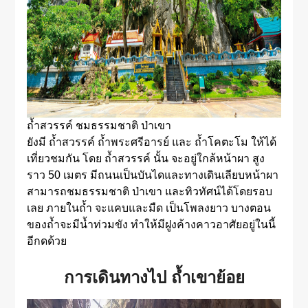
ถ้ำสวรรค์ ชมธรรมชาติ ป่าเขา
ยังมี ถ้ำสวรรค์ ถ้ำพระศรีอารย์ และ ถ้ำโคตะโม ให้ได้
เที่ยวชมกัน โดย ถ้ำสวรรค์ นั้น จะอยู่ใกล้หน้าผา สูง
ราว 50 เมตร มีถนนเป็นบันไดและทางเดินเลียบหน้าผา
สามารถชมธรรมชาติ ป่าเขา และทิวทัศน์ได้โดยรอบ
เลย ภายในถ้ำ จะแคบและมืด เป็นโพลงยาว บางตอน
ของถ้ำจะมีน้ำท่วมขัง ทำให้มีฝูงค้างคาวอาศัยอยู่ในนี้
อีกดด้วย
การเดินทางไป ถ้ำเขาย้อย