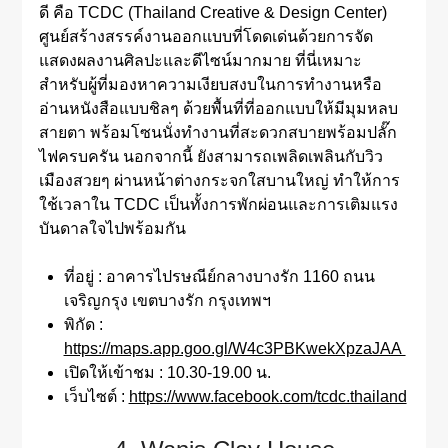
ดี คือ TCDC (Thailand Creative & Design Center)
ศูนย์สร้างสรรค์งานออกแบบที่โดดเด่นด้วยการจัด
แสดงผลงานศิลปะและดีไซน์มากมาย ที่นี่เหมาะ
สำหรับผู้ที่มองหาความเงียบสงบในการทำงานหรือ
อ่านหนังสือแบบชิลๆ ด้วยพื้นที่ที่ออกแบบให้มีมุมหลบ
สายตา พร้อมโซนนั่งทำงานที่สะดวกสบายพร้อมปลั๊ก
ไฟครบครัน นอกจากนี้ ยังสามารถเพลิดเพลินกับวิว
เมืองสวยๆ ผ่านหน้าต่างกระจกใสบานใหญ่ ทำให้การ
ใช้เวลาใน TCDC เป็นทั้งการพักผ่อนและการเติมแรง
บันดาลใจไปพร้อมกัน
ที่อยู่ : อาคารไปรษณีย์กลางบางรัก 1160 ถนน
เจริญกรุง เขตบางรัก กรุงเทพฯ
พิกัด :
https://maps.app.goo.gl/W4c3PBKwekXpzaJAA
เปิดให้เข้าชม : 10.30-19.00 น.
เว็บไซต์ :
https://www.facebook.com/tcdc.thailand