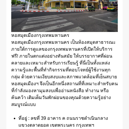
หอสมุดเมืองกรุงเทพมหานคร
หอสมุดเมืองกรุงเทพมหานคร เป็นห้องสมุดสาธารณะ
ภายใต้การดูแลของกรุงเทพมหานครที่เปิดให้บริการ
ฟรี! ภายในตกแต่งอย่างทันสมัย ให้บรรยากาศที่ผ่อน
คลายและเหมาะสำหรับการเรียนรู้ ที่นี่เป็นทั้งแหล่ง
ความรู้และพื้นที่ทำกิจกรรมที่ตอบโจทย์ผู้ใช้งานทุก
กลุ่ม ด้วยความเงียบสงบและสภาพแวดล้อมที่เย็นสบาย
หอสมุดเมืองฯ จึงเป็นอีกหนึ่งสถานที่ที่เหมาะสำหรับคน
ที่กำลังมองหามุมสงบเพื่ออ่านหนังสือ ทำงาน หรือ
ค้นคว้า เติมเต็มวันพักผ่อนของคุณด้วยความรู้อย่าง
สมบูรณ์แบบ
ที่อยู่ : ลขที่ 39 อาคาร ค ถนนราชดำเนินกลาง
แขวงตลาดยอด เขตพระนคร กรุงเทพฯ