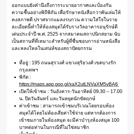
ออกแบบยังคำนึงถึงการระบายอากาศและป้องกัน
ความชื้นอย่างพิถีพิถัน เพื่อรักษาหนังสือกว่าพันเล่มให้
คงสภาพดี ปราศจากแมลงรบกวน ความใส่ใจในราย
ละเอียดนี้ทำให้ห้องสมุดได้รับรางวัลอาคารอนุรักษ์ดี
เด่นประจำปี พ.ศ. 2525 จากสมาคมสถาปนิกสยาม นับ
เป็นสถานที่ที่เหมาะสำหรับผู้ที่ชื่นชอบการอ่านหนังสือ
และหลงใหลในเสน่ห์ของสถาปัตยกรรม
ที่อยู่ : 195 ถนนสุรวงศ์ แขวงสุริยวงศ์ เขตบางรัก
กรุงเทพฯ
พิกัด :
https://maps.app.goo.gl/xaX2utLNVaXM5vBA6
เปิดให้เข้าชม : วันอังคาร-วันอาทิตย์ 09.30 – 17.00
น. ปิดวันจันทร์ และวันหยุดนักขัตฤกษ์
ค่าเข้าชม : สามารถเข้าชมบริเวณโดยรอบห้อง
สมุดได้โดยไม่ต้องเสียค่าใช้จ่าย แต่หากต้องการ
เข้าชมภายในห้องสมุด จะมีค่าบำรุงห้องสมุด 100
บาทต่อท่านในกรณีที่ไม่ใช่สมาชิก