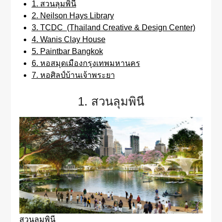
1. สวนลุมพินี
2. Neilson Hays Library
3. TCDC (Thailand Creative & Design Center)
4. Wanis Clay House
5. Paintbar Bangkok
6. หอสมุดเมืองกรุงเทพมหานคร
7. หอศิลป์บ้านเจ้าพระยา
1. สวนลุมพินี
สวนลุมพินี