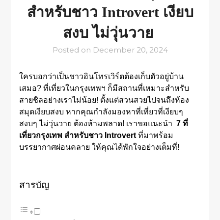
สำหรับชาว Introvert เงียบ
สงบ ไม่วุ่นวาย
Posted on
December 20, 2024
ใครบอกว่าเป็นชาวอินโทรเวิร์ตต้องเก็บตัวอยู่บ้าน
เสมอ? ที่เที่ยวในกรุงเทพฯ ก็มีสถานที่เหมาะสำหรับ
สายชิลอย่างเราไม่น้อย! ตั้งแต่สวนสวยไปจนถึงห้อง
สมุดเงียบสงบ หากคุณกำลังมองหาที่เที่ยวที่เงียบๆ
สงบๆ ไม่วุ่นวาย ต้องห้ามพลาด! เราขอแนะนำ
7 ที่
เที่ยวกรุงเทพ สำหรับชาว Introvert
ที่มาพร้อม
บรรยากาศผ่อนคลาย ให้คุณได้พักใจอย่างเต็มที่!
casinovega
casinovega.online
faw99
เครดิตฟรี
mgs888
juth88
สารบัญ