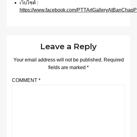
เว็บไซต์ :
https://www.facebook.com/PTTArtGalleryAtBanChaoP
Leave a Reply
Your email address will not be published.
Required
fields are marked
*
COMMENT
*