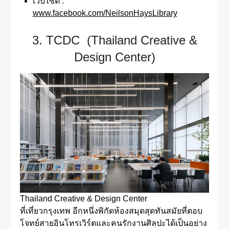
เว็บไซต์ :
www.facebook.com/NeilsonHaysLibrary
3. TCDC (Thailand Creative &
Design Center)
Thailand Creative & Design Center
ที่เที่ยวกรุงเทพ อีกหนึ่งพิกัดห้องสมุดสุดทันสมัยที่ตอบ
โจทย์สายอินโทรเวิร์ตและคนรักงานศิลปะได้เป็นอย่าง