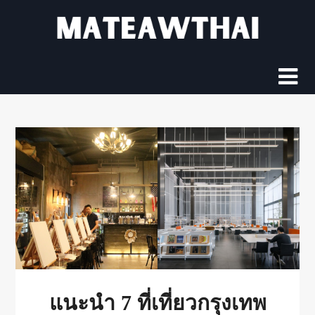
Skip
to
content
แนะนำ 7 ที่เที่ยวกรุงเทพ