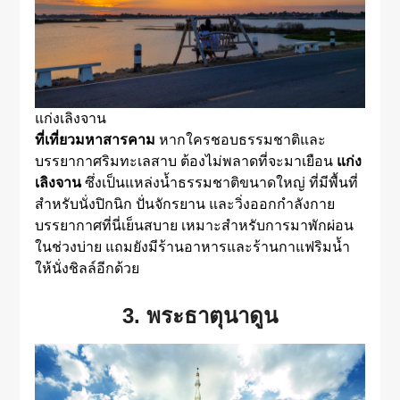
แก่งเลิงจาน
ที่เที่ยวมหาสารคาม
หากใครชอบธรรมชาติและ
บรรยากาศริมทะเลสาบ ต้องไม่พลาดที่จะมาเยือน
แก่ง
เลิงจาน
ซึ่งเป็นแหล่งน้ำธรรมชาติขนาดใหญ่ ที่มีพื้นที่
สำหรับนั่งปิกนิก ปั่นจักรยาน และวิ่งออกกำลังกาย
บรรยากาศที่นี่เย็นสบาย เหมาะสำหรับการมาพักผ่อน
ในช่วงบ่าย แถมยังมีร้านอาหารและร้านกาแฟริมน้ำ
ให้นั่งชิลล์อีกด้วย
3. พระธาตุนาดูน