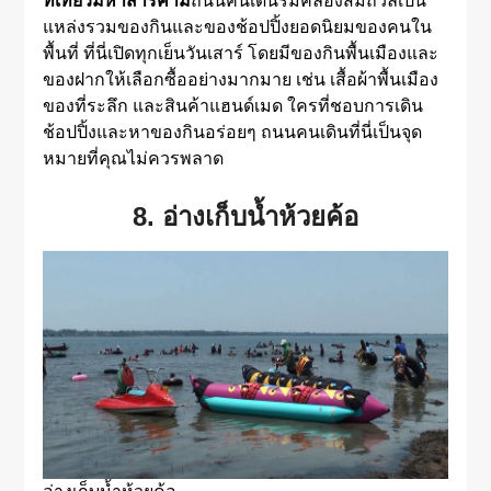
ที่เที่ยวมหาสารคาม
ถนนคนเดินริมคลองสมถวิลเป็น
แหล่งรวมของกินและของช้อปปิ้งยอดนิยมของคนใน
พื้นที่ ที่นี่เปิดทุกเย็นวันเสาร์ โดยมีของกินพื้นเมืองและ
ของฝากให้เลือกซื้ออย่างมากมาย เช่น เสื้อผ้าพื้นเมือง
ของที่ระลึก และสินค้าแฮนด์เมด ใครที่ชอบการเดิน
ช้อปปิ้งและหาของกินอร่อยๆ ถนนคนเดินที่นี่เป็นจุด
หมายที่คุณไม่ควรพลาด
8. อ่างเก็บน้ำห้วยค้อ