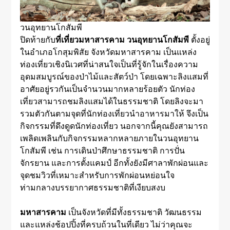
วนอุทยานโกสัมพี
ปิดท้ายกับ
ที่เที่ยวมหาสารคาม
วนอุทยานโกสัมพี
ตั้งอยู่
ในอำเภอโกสุมพิสัย จังหวัดมหาสารคาม เป็นแหล่ง
ท่องเที่ยวเชิงนิเวศที่น่าสนใจเป็นที่รู้จักในเรื่องความ
อุดมสมบูรณ์ของป่าไม้และสัตว์ป่า โดยเฉพาะลิงแสมที่
อาศัยอยู่รวกันเป็นจำนวนมากหลายร้อยตัว นักท่อง
เที่ยวสามารถชมลิงแสมได้ในธรรมชาติ โดยลิงจะมา
รวมตัวกันตามจุดที่นักท่องเที่ยวนำอาหารมาให้ จึงเป็น
กิจกรรมที่ดึงดูดนักท่องเที่ยว นอกจากนี้คุณยังสามารถ
เพลิดเพลินกับกิจกรรมหลากหลายภายในวนอุทยาน
โกสัมพี เช่น การเดินป่าศึกษาธรรมชาติ การปั่น
จักรยาน และการตั้งแคมป์ อีกทั้งยังมีศาลาพักผ่อนและ
จุดชมวิวที่เหมาะสำหรับการพักผ่อนหย่อนใจ
ท่ามกลางบรรยากาศธรรมชาติที่เงียบสงบ
มหาสารคาม
เป็นจังหวัดที่มีทั้งธรรมชาติ วัฒนธรรม
และแหล่งช้อปปิ้งที่ครบถ้วนในที่เดียว ไม่ว่าคุณจะ