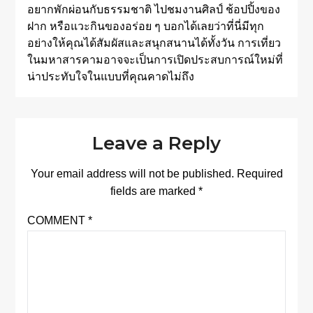
อยากพักผ่อนกับธรรมชาติ ไปชมงานศิลป์ ช้อปปิ้งของ
ฝาก หรือแวะกินของอร่อย ๆ บอกได้เลยว่าที่นี่มีทุก
อย่างให้คุณได้สัมผัสและสนุกสนานได้ทั้งวัน การเที่ยว
ในมหาสารคามอาจจะเป็นการเปิดประสบการณ์ใหม่ที่
น่าประทับใจในแบบที่คุณคาดไม่ถึง
Leave a Reply
Your email address will not be published.
Required
fields are marked
*
COMMENT
*