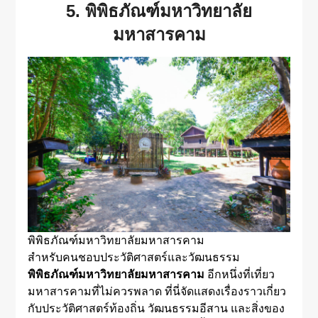
5. พิพิธภัณฑ์มหาวิทยาลัย
มหาสารคาม
พิพิธภัณฑ์มหาวิทยาลัยมหาสารคาม
สำหรับคนชอบประวัติศาสตร์และวัฒนธรรม
พิพิธภัณฑ์มหาวิทยาลัยมหาสารคาม
อีกหนึ่งที่เที่ยว
มหาสารคามที่ไม่ควรพลาด ที่นี่จัดแสดงเรื่องราวเกี่ยว
กับประวัติศาสตร์ท้องถิ่น วัฒนธรรมอีสาน และสิ่งของ