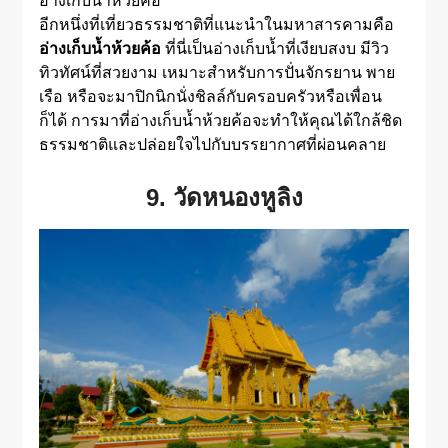
อ่างเก็บน้ำห้วยค้อ
อีกหนึ่งที่เที่ยวธรรมชาติที่แนะนำในมหาสารคามคือ
อ่างเก็บน้ำห้วยค้อ
ที่นี่เป็นอ่างเก็บน้ำที่เงียบสงบ มีวิว
ทิวทัศน์ที่สวยงาม เหมาะสำหรับการปั่นจักรยาน พาย
เรือ หรือจะมาปิกนิกนั่งชิลล์กับครอบครัวหรือเพื่อน
ก็ได้ การมาที่อ่างเก็บน้ำห้วยค้อจะทำให้คุณได้ใกล้ชิด
ธรรมชาติและปล่อยใจไปกับบรรยากาศที่ผ่อนคลาย
9. วัดหนองหูลิง