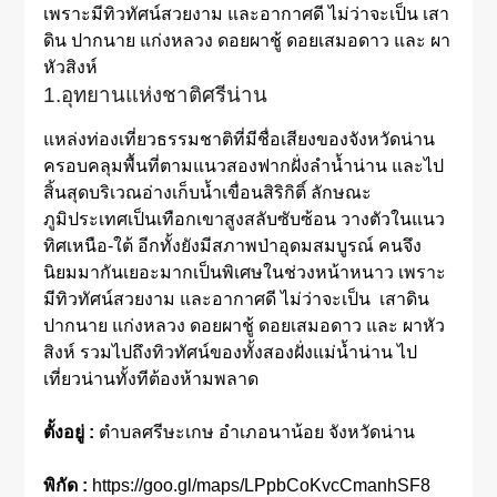
เพราะมีทิวทัศน์สวยงาม และอากาศดี ไม่ว่าจะเป็น เสา
ดิน ปากนาย แก่งหลวง ดอยผาชู้ ดอยเสมอดาว และ ผา
หัวสิงห์
1.อุทยานแห่งชาติศรีน่าน
แหล่งท่องเที่ยวธรรมชาติที่มีชื่อเสียงของจังหวัดน่าน
ครอบคลุมพื้นที่ตามแนวสองฟากฝั่งลำน้ำน่าน และไป
สิ้นสุดบริเวณอ่างเก็บน้ำเขื่อนสิริกิติ์ ลักษณะ
ภูมิประเทศเป็นเทือกเขาสูงสลับซับซ้อน วางตัวในแนว
ทิศเหนือ-ใต้ อีกทั้งยังมีสภาพป่าอุดมสมบูรณ์ คนจึง
นิยมมากันเยอะมากเป็นพิเศษในช่วงหน้าหนาว เพราะ
มีทิวทัศน์สวยงาม และอากาศดี ไม่ว่าจะเป็น เสาดิน
ปากนาย แก่งหลวง ดอยผาชู้ ดอยเสมอดาว และ ผาหัว
สิงห์ รวมไปถึงทิวทัศน์ของทั้งสองฝั่งแม่น้ำน่าน ไป
เที่ยวน่านทั้งทีต้องห้ามพลาด
ตั้งอยู่ :
ตำบลศรีษะเกษ อำเภอนาน้อย จังหวัดน่าน
พิกัด :
https://goo.gl/maps/LPpbCoKvcCmanhSF8