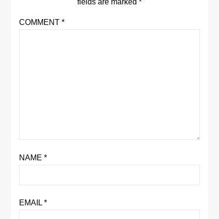
fields are marked
*
COMMENT
*
NAME
*
EMAIL
*