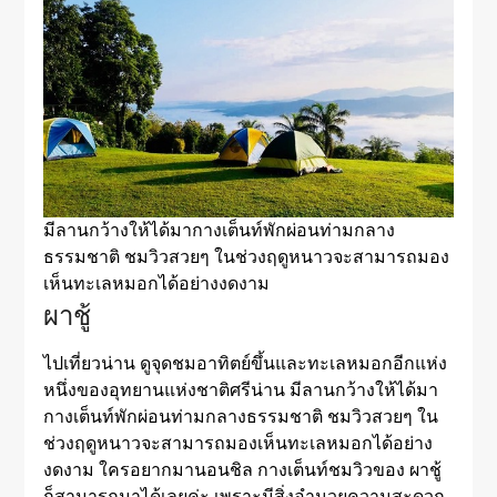
มีลานกว้างให้ได้มากางเต็นท์พักผ่อนท่ามกลาง
ธรรมชาติ ชมวิวสวยๆ ในช่วงฤดูหนาวจะสามารถมอง
เห็นทะเลหมอกได้อย่างงดงาม
ผาชู้
ไปเที่ยวน่าน ดูจุดชมอาทิตย์ขึ้นและทะเลหมอกอีกแห่ง
หนึ่งของอุทยานแห่งชาติศรีน่าน มีลานกว้างให้ได้มา
กางเต็นท์พักผ่อนท่ามกลางธรรมชาติ ชมวิวสวยๆ ใน
ช่วงฤดูหนาวจะสามารถมองเห็นทะเลหมอกได้อย่าง
งดงาม ใครอยากมานอนชิล กางเต็นท์ชมวิวของ ผาชู้
ก็สามารถมาได้เลยค่ะ เพราะมีสิ่งอำนวยความสะดวก