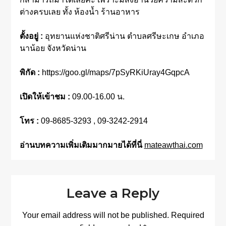
ต่างครบเลย ทั้ง ห้องน้ำ ร้านอาหาร
ตั้งอยู่ :
อุทยานแห่งชาติศรีน่าน ตำบลศรีษะเกษ อำเภอ
นาน้อย จังหวัดน่าน
พิกัด :
https://goo.gl/maps/7pSyRKiUray4GqpcA
เปิดให้เข้าชม :
09.00-16.00 น.
โทร :
09-8685-3293 , 09-3242-2914
อ่านบทความเพิ่มเติมมากมายได้ที่นี่
mateawthai.com
Leave a Reply
Your email address will not be published.
Required