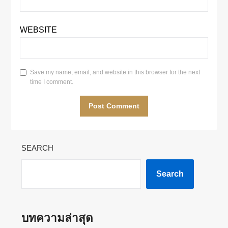
WEBSITE
Save my name, email, and website in this browser for the next
time I comment.
SEARCH
Search
บทความล่าสุด