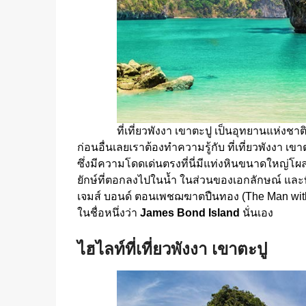
ที่เที่ยวพังงา เขาตะปู เป็นอุทยานแห่งชา
ก่อนอื่นเลยเราต้องทำความรู้กับ ที่เที่ยวพังงา เ
ซึ่งมีความโดดเด่นตรงที่นี่มีแท่งหินขนาดใหญ่โ
ยักษ์ที่ตอกลงไปในน้ำ ในส่วนของเอกลักษณ์ และท
เจมส์ บอนด์ ตอนเพชฌฆาตปืนทอง (The Man with th
ในชื่อหนึ่งว่า
James Bond Island
นั่นเอง
ไฮไลท์ที่เที่ยวพังงา เขาตะปู