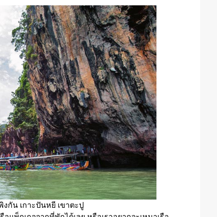
ิงกัน เกาะปันหยี เขาตะปู
รือแพ็กเกจจากที่พักได้เลย หรือเราอยากจะเหมาเรือ