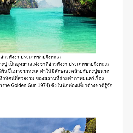
ติอ่าวพังงา ประเภทชายฝั่งทะเล
ขาตะปู เป็นอุทยานแห่งชาติอ่าวพังงา ประเภทชายฝั่งทะเล
ผล่พ้นขึ้นมาจากทะเล ทำให้มีลักษณะคล้ายกับตะปูขนาด
ิวทัศน์ที่สวยงาม ของสถานที่ถ่ายทำภาพยนตร์เรื่อง
e Golden Gun 1974) ซึ่งในนักท่องเที่ยวต่างชาติรู้จัก