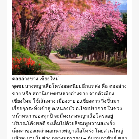
ดอยอ่างขาง เชียงใหม่
จุดชมนางพญาเสือโคร่งยอดนิยมอีกแหล่ง คือ ดอยอ่าง
ขาง หรือ สถานีเกษตรหลวงอ่างขาง จากตัวเมือง
เชียงใหม่ ใช้เส้นทาง เมืองงาย อ.เชียงดาว วิ่งขึ้นมา
เรื่อยๆกระทั่งเข้าสู่ ต.หนองบัว อ.ไชยปราการ ในช่วง
หน้าหนาวของทุกปี จะมีดงนางพญาเสือโคร่งอยู่
บริเวณโค้งพอดี จะเต็มไปด้วยสีชมพูหวานสะพรั่ง
เต็มตาของเหล่าดอกนางพญาเสือโคร่ง โดยส่วนใหญ่
แล้วจะบานในช่วง กลางมกราคม – ต้นกุมภาพันธ์ ของ