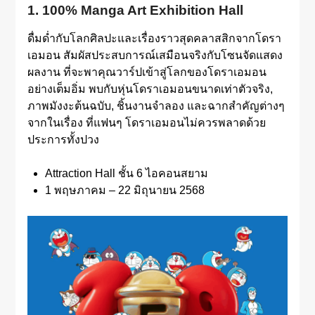
1. 100% Manga Art Exhibition Hall
ดื่มด่ำกับโลกศิลปะและเรื่องราวสุดคลาสสิกจากโดรา
เอมอน สัมผัสประสบการณ์เสมือนจริงกับโซนจัดแสดง
ผลงาน ที่จะพาคุณวาร์ปเข้าสู่โลกของโดราเอมอน
อย่างเต็มอิ่ม พบกับหุ่นโดราเอมอนขนาดเท่าตัวจริง,
ภาพมังงะต้นฉบับ, ชิ้นงานจำลอง และฉากสำคัญต่างๆ
จากในเรื่อง ที่แฟนๆ โดราเอมอนไม่ควรพลาดด้วย
ประการทั้งปวง
Attraction Hall ชั้น 6 ไอคอนสยาม
1 พฤษภาคม – 22 มิถุนายน 2568