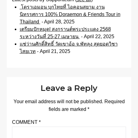
โดราเอมอน บุกไทยที่ ไอคอนสยาม งาน
นิทรรศการ 100% Doraemon & Friends Tour in
Thailand
- April 28, 2025
เตรียมปักหมุด! สงกรานต์พระประแดง 2568
ระหว่างวันที่ 25-27 เมษายน
- April 22, 2025
แช่ว่านศักดิ์สิทธิ์ วัดเขาอ้อ จ.พัทลุง สุดยอดวิชา
ไสยเวท
- April 21, 2025
Leave a Reply
Your email address will not be published.
Required
fields are marked
*
COMMENT
*