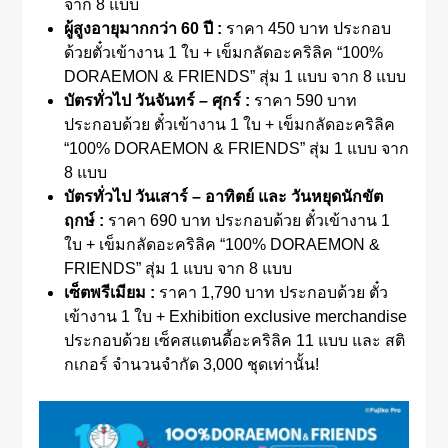
จาก 8 แบบ
ผู้สูงอายุมากกว่า 60 ปี :
ราคา 450 บาท ประกอบ
ด้วยตั๋วเข้างาน 1 ใบ + เข็มกลัดอะคริลิค “100%
DORAEMON & FRIENDS” สุ่ม 1 แบบ จาก 8 แบบ
บัตรทั่วไป วันจันทร์ – ศุกร์ :
ราคา 590 บาท
ประกอบด้วย ตั๋วเข้างาน 1 ใบ + เข็มกลัดอะคริลิค
“100% DORAEMON & FRIENDS” สุ่ม 1 แบบ จาก
8 แบบ
บัตรทั่วไป วันเสาร์ – อาทิตย์ และ วันหยุดนักขัต
ฤกษ์ :
ราคา 690 บาท ประกอบด้วย ตั๋วเข้างาน 1
ใบ + เข็มกลัดอะคริลิค “100% DORAEMON &
FRIENDS” สุ่ม 1 แบบ จาก 8 แบบ
เซ็ตพรีเมียม :
ราคา 1,790 บาท ประกอบด้วย ตั๋ว
เข้างาน 1 ใบ + Exhibition exclusive merchandise
ประกอบด้วย เซ็คสแตนดี้อะคริลิค 11 แบบ และ สติ
กเกอร์ จำนวนจำกัด 3,000 ชุดเท่านั้น!