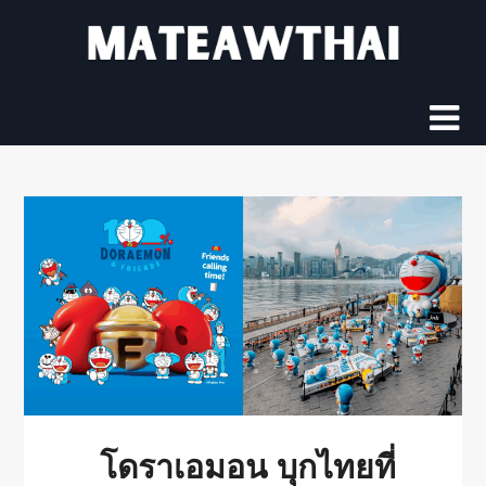
Skip
to
content
โดราเอมอน บุกไทยที่