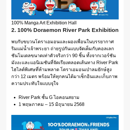
100% Manga Art Exhibition Hall
2. 100% Doraemon River Park Exhibition
พบกับขบวนโดราเอมอนและผองเพื่อนในบรรยากาศ
ริมแม่น้ำเจ้าพระยา ถ่ายรูปกันแบบจัดเต็มกับคอลเลก
ชันโมเดลขนาดเท่าตัวจริงกว่า 90 ชิ้น ทั้งจากเวอร์ชัน
มังงะและแอนิเมชันที่จัดเรียงตลอดเส้นทาง River Park
ไฮไลต์พิเศษที่ห้ามพลาด โดราเอมอนเป่าลมยักษ์สูง
กว่า 12 เมตร พร้อมให้ทุกคนได้มาเช็กอินและเก็บภาพ
ความประทับใจแบบจุใจ
River Park ชั้น G ไอคอนสยาม
1 พฤษภาคม – 15 มิถุนายน 2568