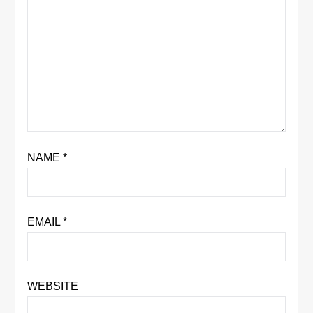
NAME
*
EMAIL
*
WEBSITE