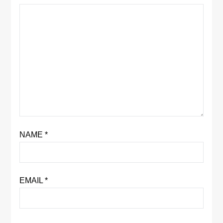
NAME
*
EMAIL
*