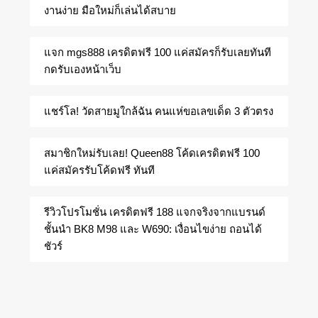
งานง่าย มือใหม่ก็เล่นได้สบาย
แจก mgs888 เครดิตฟรี 100 แค่สมัครก็รับเลยทันที
กดรับเองหน้าเว็บ
แชร์โล! วัดสายมูใกล้ฉัน คนแห่ขอเลขเด็ด 3 ตัวตรง
สมาชิกใหม่รับเลย! Queen88 โค้ดเครดิตฟรี 100
แค่สมัครรับโค้ดฟรี ทันที
รีวิวโปรโมชั่น เครดิตฟรี 188 แจกจริงจากแบรนด์
ชั้นนำ BK8 M98 และ W690: เงื่อนไขง่าย ถอนได้
ชัวร์