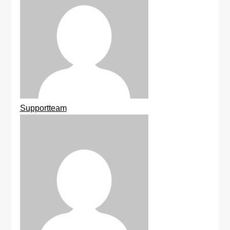
Supportteam