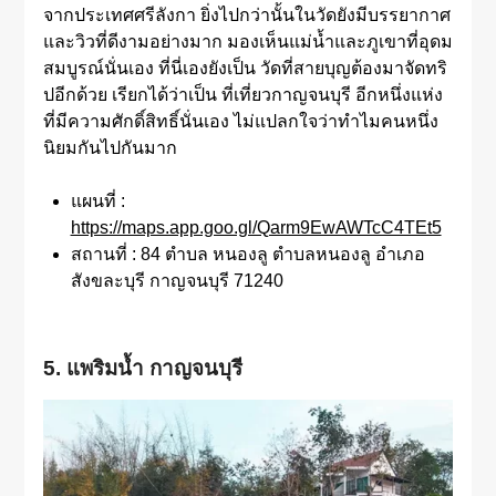
จากประเทศศรีลังกา ยิ่งไปกว่านั้นในวัดยังมีบรรยากาศ
และวิวที่ดีงามอย่างมาก มองเห็นแม่น้ำและภูเขาที่อุดม
สมบูรณ์นั่นเอง ที่นี่เองยังเป็น วัดที่สายบุญต้องมาจัดทริ
ปอีกด้วย เรียกได้ว่าเป็น ที่เที่ยวกาญจนบุรี อีกหนึ่งแห่ง
ที่มีความศักดิ์สิทธิ์นั่นเอง ไม่แปลกใจว่าทำไมคนหนึ่ง
นิยมกันไปกันมาก
แผนที่ :
https://maps.app.goo.gl/Qarm9EwAWTcC4TEt5
สถานที่ : 84 ตำบล หนองลู ตำบลหนองลู อำเภอ
สังขละบุรี กาญจนบุรี 71240
5. แพริมน้ำ กาญจนบุรี