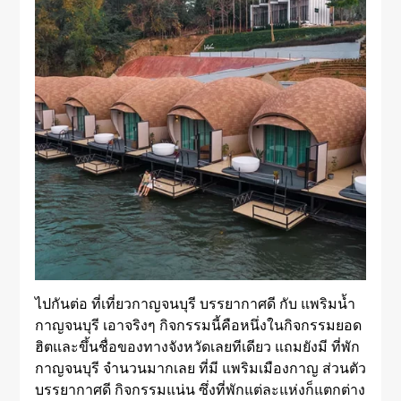
ไปกันต่อ ที่เที่ยวกาญจนบุรี บรรยากาศดี กับ แพริมน้ำ
กาญจนบุรี เอาจริงๆ กิจกรรมนี้คือหนึ่งในกิจกรรมยอด
ฮิตและขึ้นชื่อของทางจังหวัดเลยทีเดียว แถมยังมี ที่พัก
กาญจนบุรี จำนวนมากเลย ที่มี แพริมเมืองกาญ ส่วนตัว
บรรยากาศดี กิจกรรมแน่น ซึ่งที่พักแต่ละแห่งก็แตกต่าง