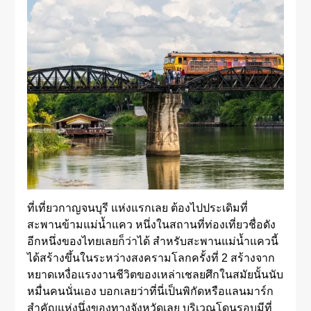
ที่เที่ยวกาญจนบุรี แห่งแรกเลย ต้องไปประเดิมที่
สะพานข้ามแม่น้ำแคว หนึ่งในสถานที่ท่องเที่ยวชื่อดัง
อีกหนึ่งของไทยเลยก็ว่าได้ สำหรับสะพานแม่น้ำแควนี้
ได้สร้างขึ้นในระหว่างสงครามโลกครั้งที่ 2 สร้างจาก
หยาดเหงื่อแรงงานชีวิตของเหล่าเชลยศึกในสมัยนั้นนับ
หมื่นคนนั่นเอง บอกเลยว่าที่นี่เป็นพิกัดหรือแลนมาร์ก
สำคัญแห่งนึ่งของทางจังหวัดเลย บริเวณโดนรอบมีที่