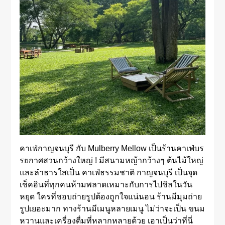
คาเฟ่กาญจนบุรี กับ Mulberry Mellow เป็นร้านคาเฟ่บร
รยกาศสวนกว้างใหญ่ ! มีสนามหญ้ากว้างๆ ต้นไม้ใหญ่
และลำธารใสเป็น คาเฟ่ธรรมชาติ กาญจนบุรี เป็นจุด
เช็คอินที่ทุกคนห้ามพลาดเหมาะกับการไปชิลในวัน
หยุด ใครที่ชอบถ่ายรูปต้องถูกใจแน่นอน ร้านมีมุมถ่าย
รูปเยอะมาก ทางร้านมีเมนูหลายเมนู ไม่ว่าจะเป็น ขนม
หวานและเครื่องดื่มที่หลากหลายด้วย เอาเป็นว่าที่นี่