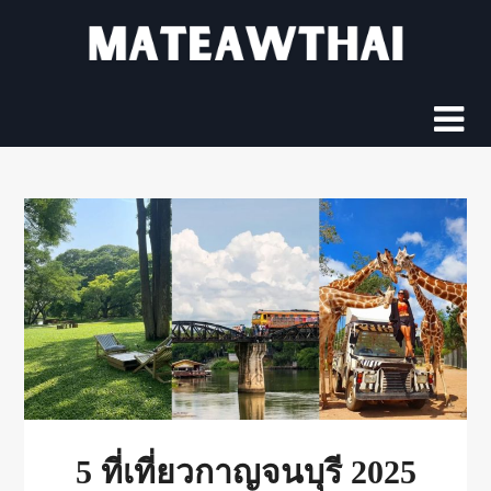
Skip
to
content
5 ที่เที่ยวกาญจนบุรี 2025