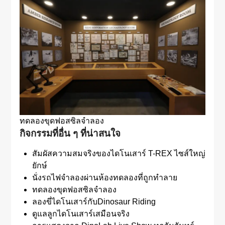
ทดลองขุดฟอสซิลจำลอง
กิจกรรมที่อื่น ๆ ที่น่าสนใจ
สัมผัสความสมจริงของไดโนเสาร์ T-REX ไซส์ใหญ่
ยักษ์
นั่งรถไฟจำลองผ่านห้องทดลองที่ถูกทำลาย
ทดลองขุดฟอสซิลจำลอง
ลองขี่ไดโนเสาร์กับDinosaur Riding
ดูแลลูกไดโนเสาร์เสมือนจริง