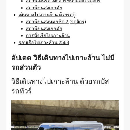
สถานีเดินรถโดยสารขนาดเล็ก จตุจักร
สถานีขนส่งเอกมัย
เดินทางไปเกาะล้าน ด้วยรถตู้
สถานีขนส่งหมอชิต 2 (จตุจักร)
สถานีขนส่งเอกมัย
การนั่งเรือไปเกาะล้าน
รอบเรือไปเกาะล้าน 2568
อัปเดต วิธีเดินทางไปเกาะล้าน ไม่มี
รถส่วนตัว
วิธีเดินทางไปเกาะล้าน ด้วยรถบัส
รถทัวร์