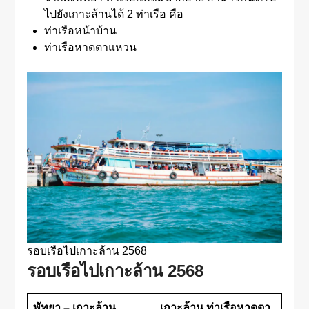
ไปยังเกาะล้านได้ 2 ท่าเรือ คือ
ท่าเรือหน้าบ้าน
ท่าเรือหาดตาแหวน
รอบเรือไปเกาะล้าน 2568
รอบเรือไปเกาะล้าน 2568
พัทยา – เกาะล้าน
เกาะล้าน ท่าเรือหาดตา