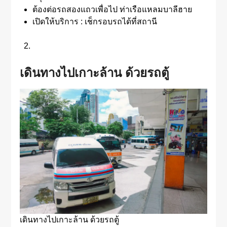
ต้องต่อรถสองแถวเพื่อไป ท่าเรือแหลมบาลีฮาย
เปิดให้บริการ : เช็กรอบรถได้ที่สถานี
เดินทางไปเกาะล้าน ด้วยรถตู้
เดินทางไปเกาะล้าน ด้วยรถตู้