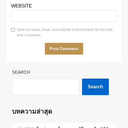
WEBSITE
Save my name, email, and website in this browser for the next
time I comment.
SEARCH
Search
บทความล่าสุด