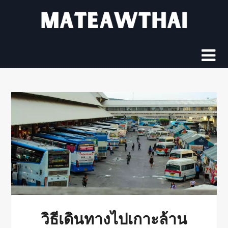
Skip
to
content
วิธีเดินทางไปเกาะล้าน